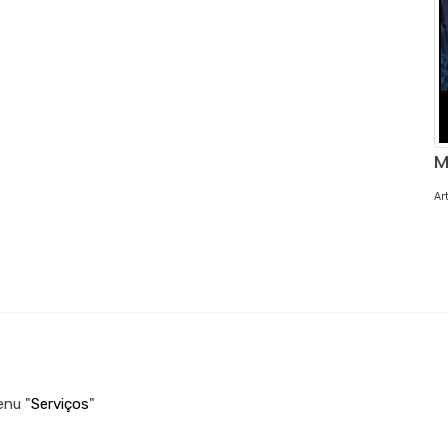
M
Ar
enu "
Serviços
"