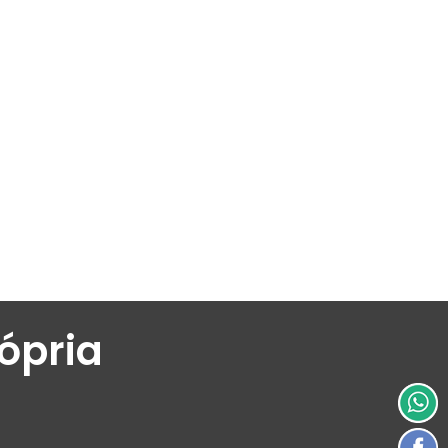
ópria